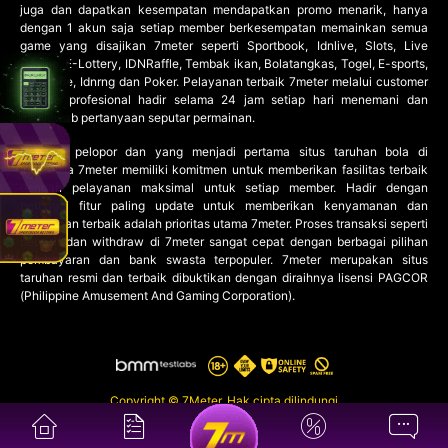
juga dan dapatkan kesempatan mendapatkan promo menarik, hanya
dengan 1 akun saja setiap member berkesempatan memainkan semua
game yang disajikan 7meter seperti Sportbook, Idnlive, Slots, Live
Casino, E-Lottery, IDNRaffle, Tembak ikan, Bolatangkas, Togel, E-sports,
IDNTrade, Idnrng dan Poker. Pelayanan terbaik 7meter melalui customer
service profesional hadir selama 24 jam setiap hari menemani dan
menjawab pertanyaan seputar permainan.
Sebagai pelopor dan yang menjadi pertama situs taruhan bola di
Indonesia 7meter memiliki komitmen untuk memberikan fasilitas terbaik
dengan pelayanan maksimal untuk setiap member. Hadir dengan
berbagai fitur paling update untuk memberikan kenyamanan dan
keamanan terbaik adalah prioritas utama 7meter. Proses transaksi seperti
deposit dan withdraw di 7meter sangat cepat dengan berbagai pilihan
pembayaran dan bank swasta terpopuler. 7meter merupakan situs
taruhan resmi dan terbaik dibuktikan dengan diraihnya lisensi PAGCOR
(Philippine Amusement And Gaming Corporation).
Copyright © 7Meter. Hak cipta dilindungi