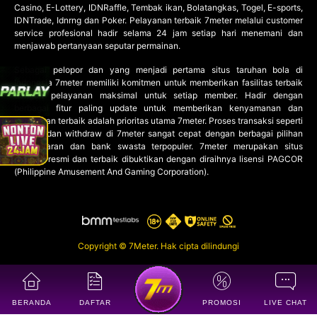
Casino, E-Lottery, IDNRaffle, Tembak ikan, Bolatangkas, Togel, E-sports,
IDNTrade, Idnrng dan Poker. Pelayanan terbaik 7meter melalui customer
service profesional hadir selama 24 jam setiap hari menemani dan
menjawab pertanyaan seputar permainan.
Sebagai pelopor dan yang menjadi pertama situs taruhan bola di
Indonesia 7meter memiliki komitmen untuk memberikan fasilitas terbaik
dengan pelayanan maksimal untuk setiap member. Hadir dengan
berbagai fitur paling update untuk memberikan kenyamanan dan
keamanan terbaik adalah prioritas utama 7meter. Proses transaksi seperti
deposit dan withdraw di 7meter sangat cepat dengan berbagai pilihan
pembayaran dan bank swasta terpopuler. 7meter merupakan situs
taruhan resmi dan terbaik dibuktikan dengan diraihnya lisensi PAGCOR
(Philippine Amusement And Gaming Corporation).
Copyright © 7Meter. Hak cipta dilindungi
BERANDA
DAFTAR
PROMOSI
LIVE CHAT