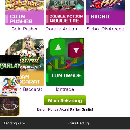
Coin Pusher
Double Action Roulette
Sicbo IDNArcade
Dream Baccarat
Idntrade
Main Sekarang
Belum Punya Akun!
Daftar Gratis!
Tentang kami
Cara Betting