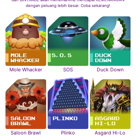
dengan peluang lebih besar. Coba sekarang!
Mole Whacker
SOS
Duck Down
Saloon Brawl
Plinko
Asgard Hi-Lo