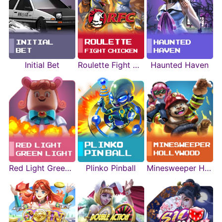
Initial Bet
Haunted Haven
Roulette Fight Chicken
Red Light Green Light
Plinko Pinball
Minesweeper Hollywood